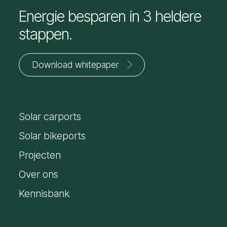
Energie besparen in 3 heldere
stappen.
Download whitepaper
Jouw
voornaam
Solar carports
*
E-
mailadres
Solar bikeports
*
Projecten
Over ons
Kennisbank