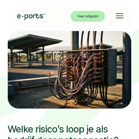
Naar configurator
Solar carport
Solar bikeport
Projecten
Over ons
Kennisbank
Welke risico’s loop je als
Contact
Partners