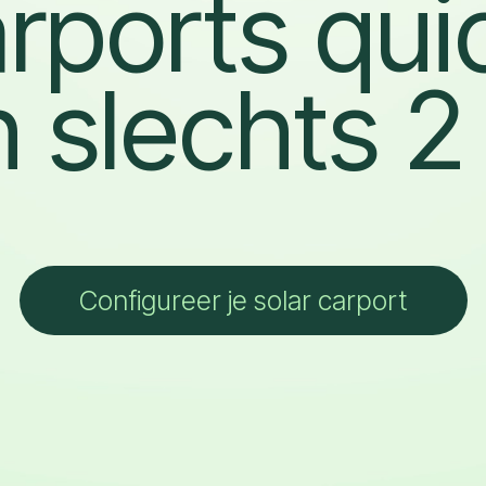
arports qui
n slechts 
Configureer je solar carport