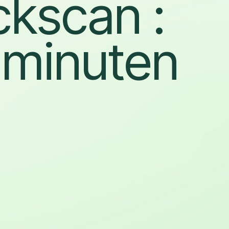
ckscan :
2 minuten