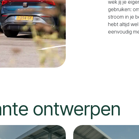
wek jij je eig
gebruiken: om
stroom in je b
hebt altijd we
eenvoudig mee
egante ontwerpen