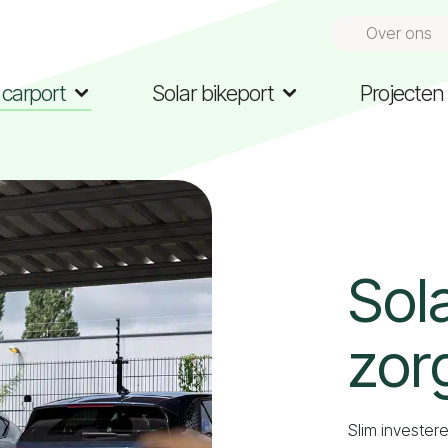
Over ons
 carport
Solar bikeport
Projecte
Sol
zor
Slim invester