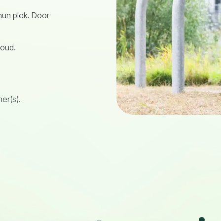
hun plek. Door
houd.
er(s).