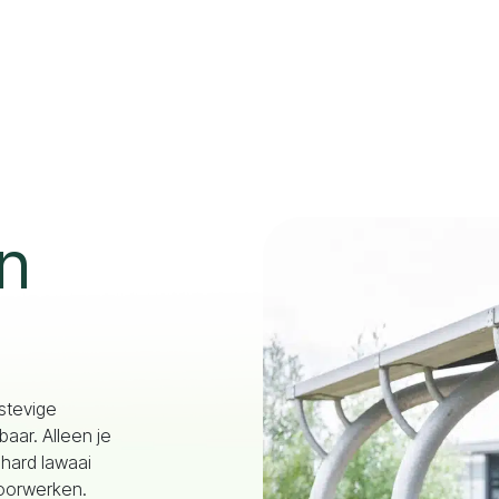
n
 stevige
baar. Alleen je
 hard lawaai
doorwerken.