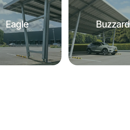
Eagle
Buzzard