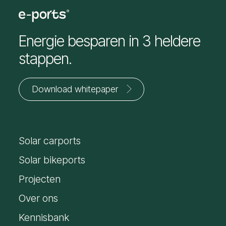
Energie besparen in 3 heldere
stappen.
Download whitepaper
Jouw
voornaam
Solar carports
*
E-
mailadres
Solar bikeports
*
Projecten
Over ons
Kennisbank