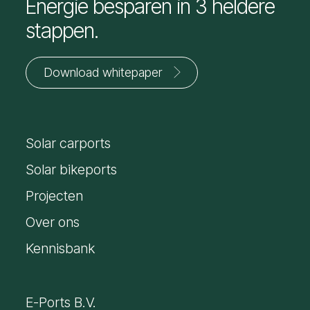
Energie besparen in 3 heldere
stappen.
Download whitepaper
Jouw
voornaam
Solar carports
*
E-
mailadres
Solar bikeports
*
Projecten
Over ons
Kennisbank
E-Ports B.V.