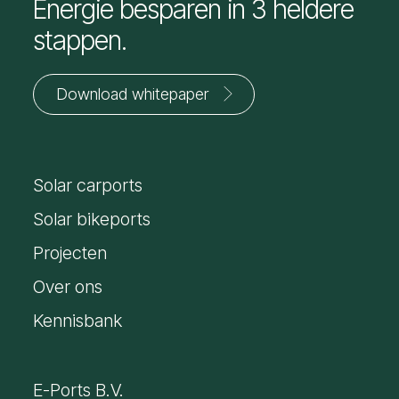
Energie besparen in 3 heldere
stappen.
Download whitepaper
Jouw
voornaam
Solar carports
*
E-
mailadres
Solar bikeports
*
Projecten
Over ons
Kennisbank
E-Ports B.V.