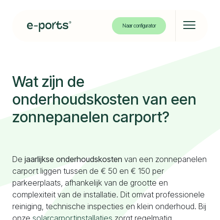
Naar configurator
Solar carport
Wat zijn de
Solar bikeport
onderhoudskosten van een
zonnepanelen carport?
Projecten
De
jaarlijkse onderhoudskosten
van een zonnepanelen
carport liggen tussen de € 50 en € 150 per
Over ons
parkeerplaats, afhankelijk van de grootte en
Kennisbank
complexiteit van de installatie. Dit omvat professionele
Contact
reiniging, technische inspecties en klein onderhoud. Bij
onze
solarcarportinstallaties
zorgt regelmatig
Partners