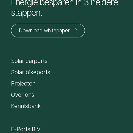
Energie besparen in 3 heldere
stappen.
Download whitepaper
Jouw
voornaam
Solar carports
*
E-
mailadres
Solar bikeports
*
Projecten
Over ons
Kennisbank
E-Ports B.V.