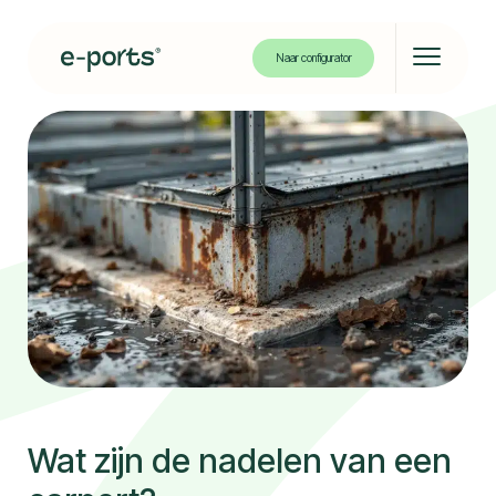
Naar configurator
Solar carport
Solar bikeport
Projecten
Over ons
Kennisbank
Wat zijn de nadelen van een
Contact
Partners