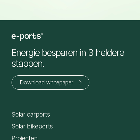
Energie besparen in 3 heldere
stappen.
Download whitepaper
Jouw
voornaam
Solar carports
*
E-
mailadres
Solar bikeports
*
Projecten