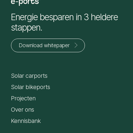
Energie besparen in 3 heldere
stappen.
Download whitepaper
Jouw
voornaam
Solar carports
*
E-
mailadres
Solar bikeports
*
Projecten
Over ons
Kennisbank