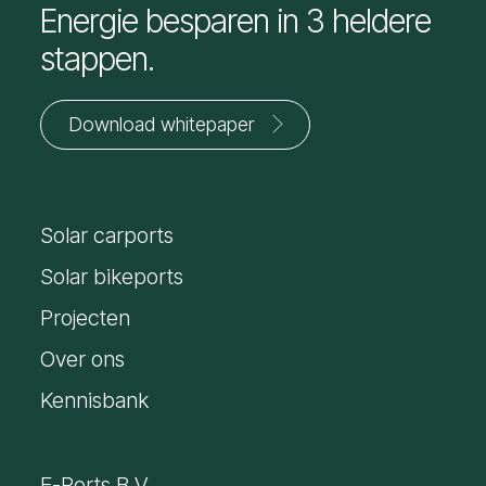
Energie besparen in 3 heldere
stappen.
Download whitepaper
Jouw
voornaam
Solar carports
*
E-
mailadres
Solar bikeports
*
Projecten
Over ons
Kennisbank
E-Ports B.V.