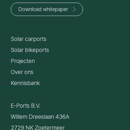
Download whitepaper
Jouw
voornaam
Solar carports
*
E-
mailadres
Solar bikeports
*
Projecten
Over ons
Kennisbank
E-Ports B.V.
Willem Dreeslaan 436A
2729 NK Zoetermeer