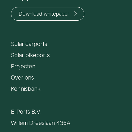
Download whitepaper
Jouw
voornaam
Solar carports
*
E-
mailadres
Solar bikeports
*
Projecten
Over ons
Kennisbank
E-Ports B.V.
Willem Dreeslaan 436A