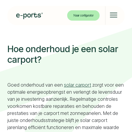
Naar configurator
Solar carport
Hoe onderhoud je een solar
Solar bikeport
carport?
Projecten
Goed onderhoud van een
solar carport
zorgt voor een
optimale energieopbrengst en verlengt de levensduur
van je investering aanzienlijk. Regelmatige controles
Over ons
voorkomen kostbare reparaties en behouden de
prestaties van je carport met zonnepanelen. Met de
Kennisbank
juiste onderhoudsstrategie blijft je solar carport
Contact
jarenlang efficiënt functioneren en maximale waarde
Partners