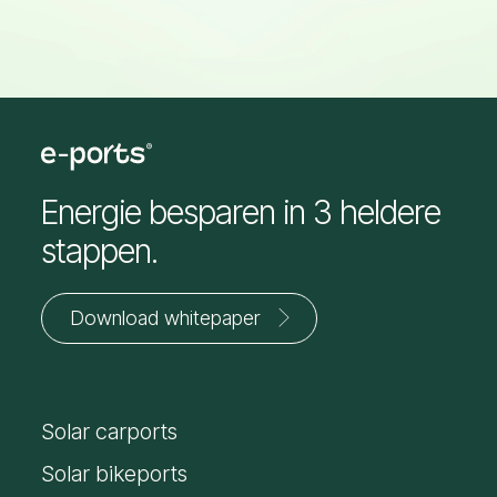
Energie besparen in 3 heldere
stappen.
Download whitepaper
Jouw
voornaam
Solar carports
*
E-
mailadres
Solar bikeports