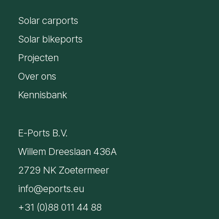
voornaam
Solar carports
*
E-
mailadres
Solar bikeports
*
Projecten
Over ons
Kennisbank
E-Ports B.V.
Willem Dreeslaan 436A
2729 NK Zoetermeer
info@eports.eu
+31 (0)88 011 44 88