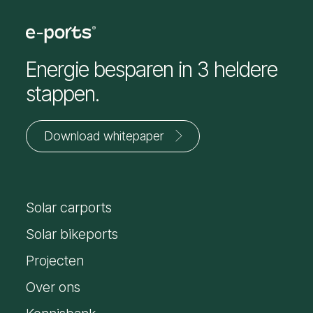
Naar configurator
Energie besparen in 3 heldere
stappen.
Download whitepaper
Jouw
voornaam
Solar carports
*
E-
mailadres
Solar bikeports
*
Projecten
Over ons