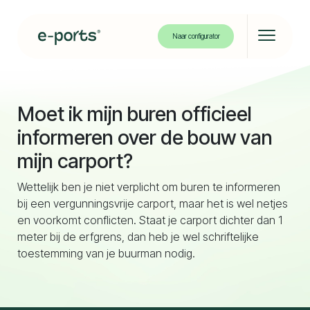
Naar configurator
Solar carport
Moet ik mijn buren officieel
Solar bikeport
informeren over de bouw van
mijn carport?
Projecten
Wettelijk ben je niet verplicht om buren te informeren
bij een vergunningsvrije carport, maar het is wel netjes
en voorkomt conflicten. Staat je carport dichter dan 1
meter bij de erfgrens, dan heb je wel schriftelijke
Over ons
toestemming van je buurman nodig.
Kennisbank
Contact
Partners